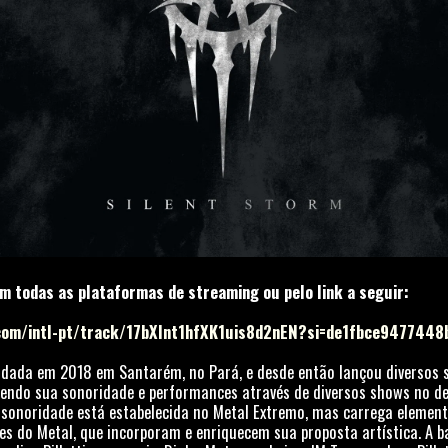
m todas as plataformas de streaming ou pelo link a seguir:
.com/intl-pt/track/17bXlnt1hfXK1uis8d2nEN?si=de1fbce9477448
undada em 2018 em Santarém, no Pará, e desde então lançou diversos 
endo sua sonoridade e performances através de diversos shows no de
a sonoridade está estabelecida no Metal Extremo, mas carrega element
tes do Metal, que incorporam e enriquecem sua proposta artística. A 