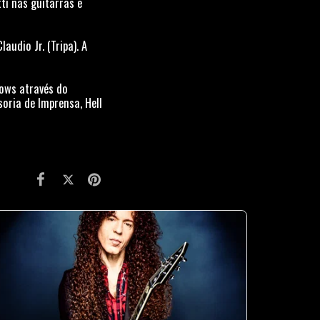
ti nas guitarras e
udio Jr. (Tripa). A
ows através do
oria de Imprensa, Hell