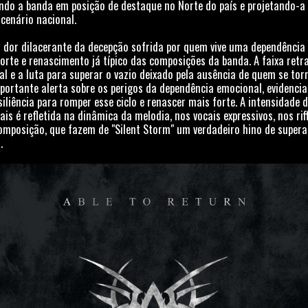
ndo a banda em posição de destaque no Norte do país e projetando-
cenário nacional.
a dor dilacerante da decepção sofrida por quem vive uma dependência
orte e renascimento já típico das composições da banda. A faixa retr
ial e a luta para superar o vazio deixado pela ausência de quem se to
mportante alerta sobre os perigos da dependência emocional, evidenci
iliência para romper esse ciclo e renascer mais forte. A intensidade
s é refletida na dinâmica da melodia, nos vocais expressivos, nos ri
omposição, que fazem de "Silent Storm" um verdadeiro hino de supe
.