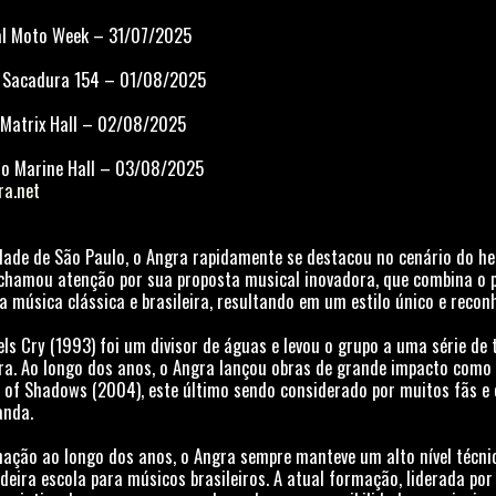
ital Moto Week – 31/07/2025
 – Sacadura 154 – 01/08/2025
– Matrix Hall – 02/08/2025
kio Marine Hall – 03/08/2025
a.net
ade de São Paulo, o Angra rapidamente se destacou no cenário do he
 chamou atenção por sua proposta musical inovadora, que combina o p
 música clássica e brasileira, resultando em um estilo único e reco
ls Cry (1993) foi um divisor de águas e levou o grupo a uma série de 
eira. Ao longo dos anos, o Angra lançou obras de grande impacto como 
e of Shadows (2004), este último sendo considerado por muitos fãs e
anda.
ão ao longo dos anos, o Angra sempre manteve um alto nível técnico
eira escola para músicos brasileiros. A atual formação, liderada por 