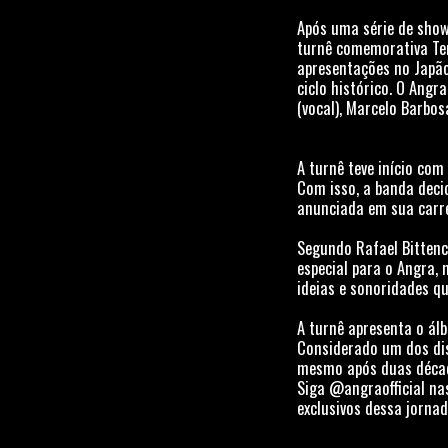
Após uma série de show
turnê comemorativa Tem
apresentações no Japão
ciclo histórico. O Angr
(vocal), Marcelo Barbosa
A turnê teve início co
Com isso, a banda deci
anunciada em sua carre
Segundo Rafael Bittenc
especial para o Angra, 
ideias e sonoridades q
A turnê apresenta o ál
Considerado um dos dis
mesmo após duas décad
Siga @angraofficial na
exclusivos dessa jornada