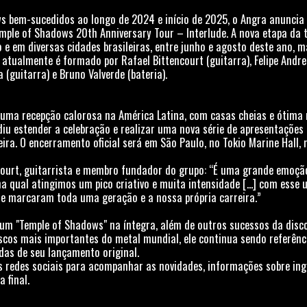
s bem-sucedidos ao longo de 2024 e início de 2025, o Angra anuncia 
ple of Shadows 20th Anniversary Tour – Interlude. A nova etapa da t
 e em diversas cidades brasileiras, entre junho e agosto deste ano, 
a atualmente é formado por Rafael Bittencourt (guitarra), Felipe Andreol
 (guitarra) e Bruno Valverde (bateria).
m uma recepção calorosa na América Latina, com casas cheias e ótima 
diu estender a celebração e realizar uma nova série de apresentações
ira. O encerramento oficial será em São Paulo, no Tokio Marine Hall,
ourt, guitarrista e membro fundador do grupo: “É uma grande emoção
na qual atingimos um pico criativo e muita intensidade [...] com esse 
ue marcaram toda uma geração e a nossa própria carreira.”
bum "Temple of Shadows" na íntegra, além de outros sucessos da disc
cos mais importantes do metal mundial, ele continua sendo referênci
as de seu lançamento original.
s redes sociais para acompanhar as novidades, informações sobre ing
 final.