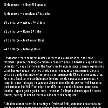
16 de março – Bilbao @ Espanha
17 de março – Barcelona @ Espanha
20 de março – Atenas @ Grécia
22 de março – Roma @ Itália
23 de março – Mantova @ Itália
24 de março – Milão @ Itália
O videoclipe trará também muitas surpresas e curiosidades, que serão
reveladas quando for lançado. Sobre o conceito geral, o baixista Felipe Andreoli
comenta: “O clipe da ‘Here in the Now’ é muito interessante, porque exploramos
caminhos que nunca tínhamos usado em um clipe, essa coisa mais urbana, a
coisa da banda cantando, e também a performance do Chico Brown como ator;
foi muito legal ter ele participando do clipe, sendo o nosso ator principal. E
também a participação da Vanessa Moreno, que além da voz incrível, teve uma
performance incrível. É um clipe bem diferente e muito bacana, como essa
música – que a gente gosta tanto – merece. E o Rapha Moraes, que é o nosso
diretor, conseguiu dar ao material essa cara tão completa”.
O décimo álbum de estúdio do Angra, Cycles of Pain, vem sendo aclamado por
público e crítica como um dos grandes momentos da carreira de mais de três