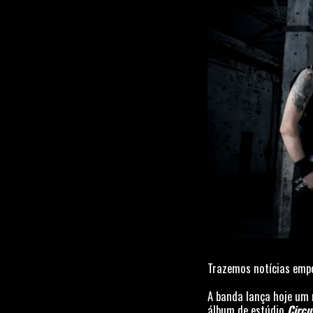
Trazemos notícias empo
A banda lança hoje um 
álbum de estúdio
Circu