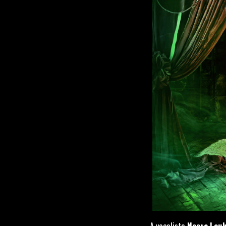
A vocalista
Noora Lou