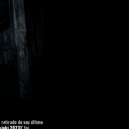
'
retirado de seu último
lsinki 2023)'
foi