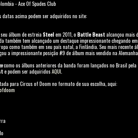
olombia - Ace Of Spades Club
s datas acima podem ser adquiridos no site:
 seu álbum de estreia
Steel
em 2011, o
Battle Beast
alcançou mais 
anda também tem alcançado um destaque impressionante chegando em 
ropa como também em seu país natal, a Finlândia. Seu mais recente 
çou a impressionante posição #9 de álbum mais vendido na Alemanha
om
como os álbuns anteriores da banda foram lançados no Brasil pela
st
e podem ser adquiridos
AQUI
.
tada para Circus of Doom no formato de sua escolha, aqui:
usofdoom
rra
do