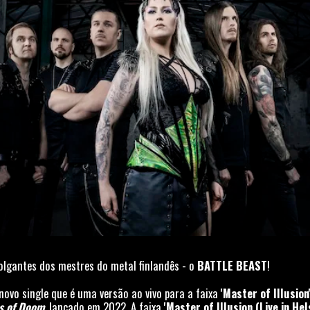
lgantes dos mestres do metal finlandês - o
BATTLE BEAST
!
novo single que é uma versão ao vivo para a faixa
'Master of Illusion
s of Doom
, lançado em 2022. A faixa
'Master of Illusion (Live in He