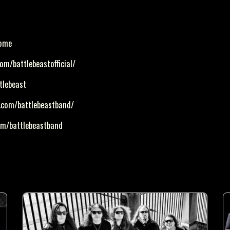
home
om/battlebeastofficial/
tlebeast
.com/battlebeastband/
om/battlebeastband