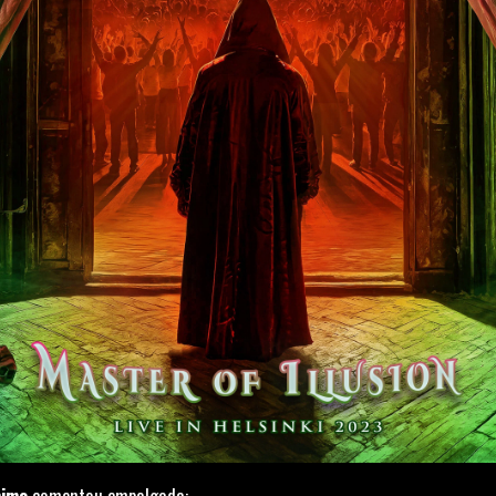
himo
comentou empolgada: