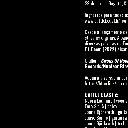
29 de abril - Bogotá, C
Ingressos para todas a
www.battlebeast.fi/tour
Desde o lançamento de
streams digitais. A b
diversas paradas na Eu
Of Doom (2022)
alcan
O álbum
Circus Of Do
Records/Nuclear Bla
Adquira a versão impor
https://bfan.link/circ
BATTLE BEAST é:
Noora Louhimo | vocais
Eero Sipilä | baixo
Joona Björkroth | guita
Juuso Soinio | guitarra
Janne Björkroth | tecla