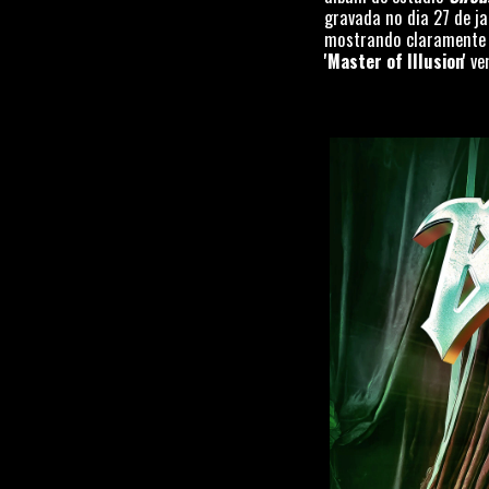
gravada no dia 27 de j
mostrando claramente p
'Master of Illusion'
vem