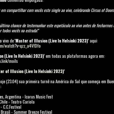
em compartilhar com vocês este single ao vivo, celebrando Circus of Doom
 última chance de testemunhar este espetáculo ao vivo antes de fecharmos 
r todos vocês na estrada!"
o vivo de
'Master of Illusion (Live In Helsinki 2023)'
aqui:
com/watch?v=qzz_a4VfDfo
on (Live In Helsinki 2023)'
em todas as plataformas agora em:
n.link/moils
r of Illusion (Live In Helsinki 2023)'
hoje (23.04) sua primeira turnê na América do Sul que começa em Buen
:
res, Argentina - Icarus Music Fest
Chile - Teatro Cariola
- C.C.Festival
, Brasil - Summer Breeze Festival