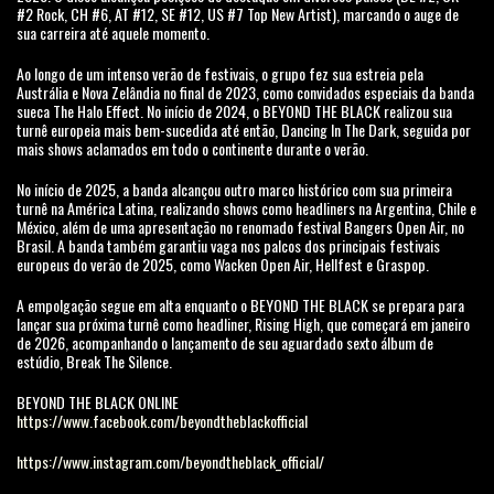
#2 Rock, CH #6, AT #12, SE #12, US #7 Top New Artist), marcando o auge de
sua carreira até aquele momento.
Ao longo de um intenso verão de festivais, o grupo fez sua estreia pela
Austrália e Nova Zelândia no final de 2023, como convidados especiais da banda
sueca The Halo Effect. No início de 2024, o BEYOND THE BLACK realizou sua
turnê europeia mais bem-sucedida até então, Dancing In The Dark, seguida por
mais shows aclamados em todo o continente durante o verão.
No início de 2025, a banda alcançou outro marco histórico com sua primeira
turnê na América Latina, realizando shows como headliners na Argentina, Chile e
México, além de uma apresentação no renomado festival Bangers Open Air, no
Brasil. A banda também garantiu vaga nos palcos dos principais festivais
europeus do verão de 2025, como Wacken Open Air, Hellfest e Graspop.
A empolgação segue em alta enquanto o BEYOND THE BLACK se prepara para
lançar sua próxima turnê como headliner, Rising High, que começará em janeiro
de 2026, acompanhando o lançamento de seu aguardado sexto álbum de
estúdio, Break The Silence.
BEYOND THE BLACK ONLINE
https://www.facebook.com/beyondtheblackofficial
https://www.instagram.com/beyondtheblack_official/