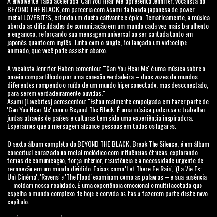
A envolvente faixa acelerada 'Can You Hear Me' apresenta Jennifer, vocalista do
BEYOND THE BLACK, em parceria com Asami da banda japonesa de power
metal LOVEBITES, criando um dueto cativante e épico. Tematicamente, a música
aborda as dificuldades de comunicação em um mundo cada vez mais barulhento
e enganoso, reforçando sua mensagem universal ao ser cantada tanto em
japonês quanto em inglês. Junto com o single, foi lançado um videoclipe
animado, que você pode assistir abaixo.
A vocalista Jennifer Haben comentou: "'Can You Hear Me' é uma música sobre o
anseio compartilhado por uma conexão verdadeira – duas vozes de mundos
diferentes rompendo o ruído de um mundo hiperconectado, mas desconectado,
para serem verdadeiramente ouvidas."
Asami (Lovebites) acrescentou: "Estou realmente empolgada em fazer parte de
'Can You Hear Me' com o Beyond The Black. É uma música poderosa e trabalhar
juntas através de países e culturas tem sido uma experiência inspiradora.
Esperamos que a mensagem alcance pessoas em todos os lugares."
O sexto álbum completo do BEYOND THE BLACK, Break The Silence, é um álbum
conceitual enraizado no metal melódico com influências étnicas, explorando
temas de comunicação, força interior, resistência e a necessidade urgente de
reconexão em um mundo dividido. Faixas como 'Let There Be Rain', '(La Vie Est
Un) Cinéma', 'Ravens' e 'The Flood' examinam como as palavras – e sua ausência
– moldam nossa realidade. É uma experiência emocional e multifacetada que
espelha o mundo complexo de hoje e convida os fãs a fazerem parte deste novo
capítulo.