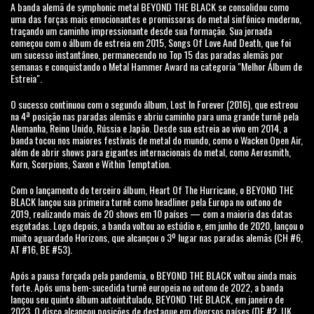
A banda alemã de symphonic metal BEYOND THE BLACK se consolidou como
uma das forças mais emocionantes e promissoras do metal sinfônico moderno,
traçando um caminho impressionante desde sua formação. Sua jornada
começou com o álbum de estreia em 2015, Songs Of Love And Death, que foi
um sucesso instantâneo, permanecendo no Top 15 das paradas alemãs por
semanas e conquistando o Metal Hammer Award na categoria "Melhor Álbum de
Estreia".
O sucesso continuou com o segundo álbum, Lost In Forever (2016), que estreou
na 4ª posição nas paradas alemãs e abriu caminho para uma grande turnê pela
Alemanha, Reino Unido, Rússia e Japão. Desde sua estreia ao vivo em 2014, a
banda tocou nos maiores festivais de metal do mundo, como o Wacken Open Air,
além de abrir shows para gigantes internacionais do metal, como Aerosmith,
Korn, Scorpions, Saxon e Within Temptation.
Com o lançamento do terceiro álbum, Heart Of The Hurricane, o BEYOND THE
BLACK lançou sua primeira turnê como headliner pela Europa no outono de
2019, realizando mais de 20 shows em 10 países — com a maioria das datas
esgotadas. Logo depois, a banda voltou ao estúdio e, em junho de 2020, lançou o
muito aguardado Horizons, que alcançou o 3º lugar nas paradas alemãs (CH #6,
AT #16, BE #53).
Após a pausa forçada pela pandemia, o BEYOND THE BLACK voltou ainda mais
forte. Após uma bem-sucedida turnê europeia no outono de 2022, a banda
lançou seu quinto álbum autointitulado, BEYOND THE BLACK, em janeiro de
2023. O disco alcançou posições de destaque em diversos países (DE #2, UK