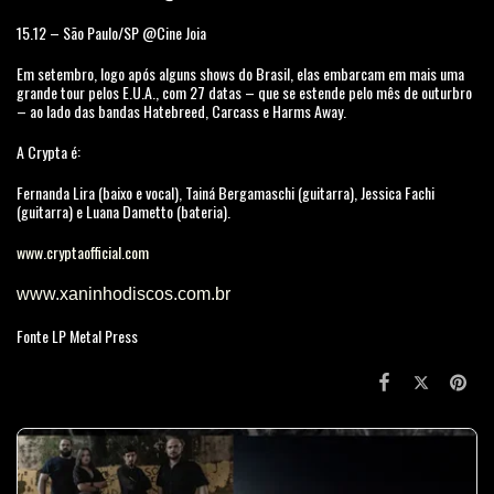
15.12 – São Paulo/SP @Cine Joia
Em setembro, logo após alguns shows do Brasil, elas embarcam em mais uma
grande tour pelos E.U.A., com 27 datas – que se estende pelo mês de outurbro
– ao lado das bandas Hatebreed, Carcass e Harms Away.
A Crypta é:
Fernanda Lira (baixo e vocal), Tainá Bergamaschi (guitarra), Jessica Fachi
(guitarra) e Luana Dametto (bateria).
www.cryptaofficial.com
www.xaninhodiscos.com.br
Fonte LP Metal Press