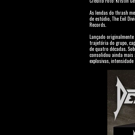
Crédito Foto: Kristin G
As lendas do thrash me
de estúdio, The Evil Di
Records.
Lançado originalmente 
trajetória do grupo, ca
de quatro décadas. So
consolidou ainda mais 
explosivas, intensidad