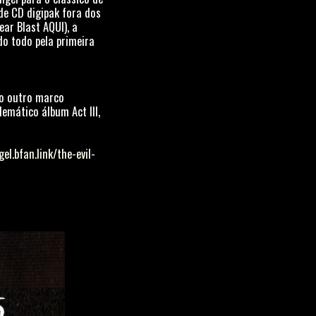
de CD digipak fora dos
ar Blast AQUI), a
o todo pela primeira
do outro marco
mático álbum Act III,
el.bfan.link/the-evil-