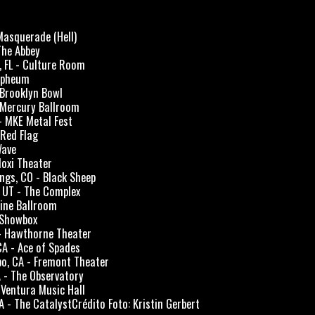
Masquerade (Hell)
The Abbey
, FL - Culture Room
Orpheum
- Brooklyn Bowl
- Mercury Ballroom
- MKE Metal Fest
 Red Flag
Wave
Moxi Theater
ngs, CO - Black Sheep
y, UT - The Complex
rine Ballroom
- Showbox
 - Hawthorne Theater
CA - Ace of Spades
po, CA - Fremont Theater
A - The Observatory
 Ventura Music Hall
A - The CatalystCrédito Foto: Kristin Gerbert