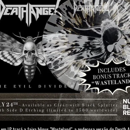
em LP trará a faixa bônus "Wasteland", a poderosa versão do Death An