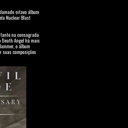
aclamado oitavo álbum
ela Nuclear Blast
unfante na consagrada
 o Death Angel há mais
oHammer, o álbum
or suas composições