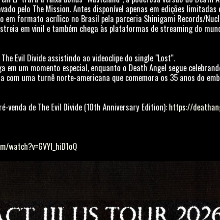
vado pelo The Mission. Antes disponível apenas em edições limitadas 
 em formato acrílico no Brasil pela parceria Shinigami Records/Nucle
streia em vinil e também chega às plataformas de streaming do mund
 The Evil Divide assistindo ao videoclipe do single "Lost".
ga em um momento especial, enquanto o Death Angel segue celebran
ira com uma turnê norte-americana que comemora os 35 anos do emble
é-venda de The Evil Divide (10th Anniversary Edition):
https://deathang
om/watch?v=GVYl_hiD1oQ