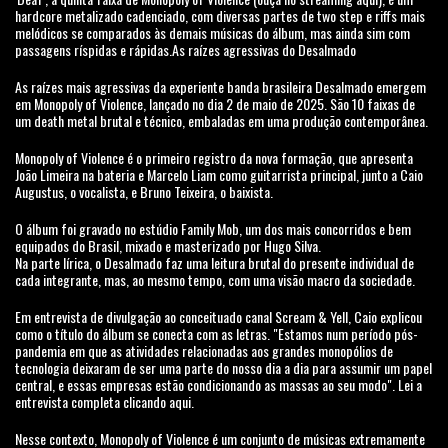
hardcore metalizado cadenciado, com diversas partes de two step e riffs mais
melódicos se comparados às demais músicas do álbum, mas ainda sim com
passagens ríspidas e rápidas.As raízes agressivas do Desalmado
As raízes mais agressivas da experiente banda brasileira Desalmado emergem
em Monopoly of Violence, lançado no dia 2 de maio de 2025. São 10 faixas de
um death metal brutal e técnico, embaladas em uma produção contemporânea.
Monopoly of Violence é o primeiro registro da nova formação, que apresenta
João Limeira na bateria e Marcelo Liam como guitarrista principal, junto a Caio
Augustus, o vocalista, e Bruno Teixeira, o baixista.
O álbum foi gravado no estúdio Family Mob, um dos mais concorridos e bem
equipados do Brasil, mixado e masterizado por Hugo Silva.
Na parte lírica, o Desalmado faz uma leitura brutal do presente individual de
cada integrante, mas, ao mesmo tempo, com uma visão macro da sociedade.
Em entrevista de divulgação ao conceituado canal Scream & Yell, Caio explicou
como o título do álbum se conecta com as letras. "Estamos num período pós-
pandemia em que as atividades relacionadas aos grandes monopólios de
tecnologia deixaram de ser uma parte do nosso dia a dia para assumir um papel
central, e essas empresas estão condicionando as massas ao seu modo". Lei a
entrevista completa clicando aqui.
Nesse contexto, Monopoly of Violence é um conjunto de músicas extremamente