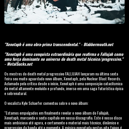
"Xenotaph é uma obra-prima transcendental." - Blabbermouth.net
"Xenotaph é uma conquista extraordinária que reafirma o Fallujah como
uma força dominante no universo do death metal técnico/progressivo."
- MetalSucks.net
Os mestres do death metal progressivo FALLUJAH lançaram na última sexta
feira seu muito aguardado novo álbum, Xenotaph, pela Nuclear Blast Records.
Aclamado pela crítica desde o início, Xenotaph é uma composição cataclísmica
de metal altamente evoluído e profundo, imerso em uma saga futurística épica
e sobrenatural.
O vocalista Kyle Schaefer comentou sobre o novo álbum:
"Estamos empolgados em finalmente revelar o novo álbum do Fallujah,
Xenotaph, marcando o sexto capítulo em nossa discografia. Este é nosso disco
mais ambicioso até agora, e certamente o material mais técnico, dinâmico e
progressivo da banda até o momento. A música executada nestas oito faixas é