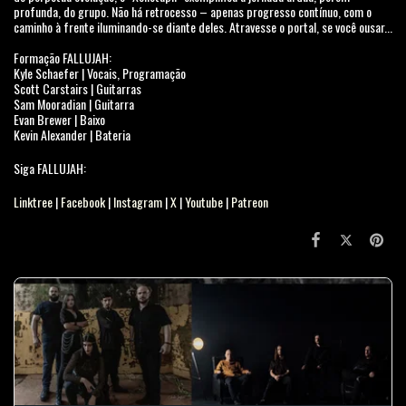
profunda, do grupo. Não há retrocesso – apenas progresso contínuo, com o
caminho à frente iluminando-se diante deles. Atravesse o portal, se você ousar...
Formação FALLUJAH:
Kyle Schaefer | Vocais, Programação
Scott Carstairs | Guitarras
Sam Mooradian | Guitarra
Evan Brewer | Baixo
Kevin Alexander | Bateria
Siga FALLUJAH:
Linktree
|
Facebook
|
Instagram
|
X
|
Youtube
|
Patreon