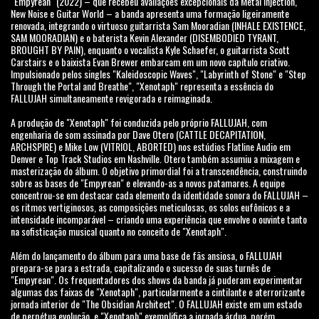
"Empyrean" (2022) – que recebeu avaliações excepcionais da Metal Injection,
New Noise e Guitar World – a banda apresenta uma formação ligeiramente
renovada, integrando o virtuoso guitarrista Sam Mooradian (INHALE EXISTENCE,
SAM MOORADIAN) e o baterista Kevin Alexander (DISEMBODIED TYRANT,
BROUGHT BY PAIN), enquanto o vocalista Kyle Schaefer, o guitarrista Scott
Carstairs e o baixista Evan Brewer embarcam em um novo capítulo criativo.
Impulsionado pelos singles "Kaleidoscopic Waves", "Labyrinth of Stone" e "Step
Through the Portal and Breathe", "Xenotaph" representa a essência do
FALLUJAH simultaneamente revigorada e reimaginada.
A produção de "Xenotaph" foi conduzida pelo próprio FALLUJAH, com
engenharia de som assinada por Dave Otero (CATTLE DECAPITATION,
ARCHSPIRE) e Mike Low (VITRIOL, ABORTED) nos estúdios Flatline Audio em
Denver e Top Track Studios em Nashville. Otero também assumiu a mixagem e
masterização do álbum. O objetivo primordial foi a transcendência, construindo
sobre as bases de "Empyrean" e elevando-as a novos patamares. A equipe
concentrou-se em destacar cada elemento da identidade sonora do FALLUJAH –
os ritmos vertiginosos, as composições meticulosas, os solos eufônicos e a
intensidade incomparável – criando uma experiência que envolve o ouvinte tanto
na sofisticação musical quanto no conceito de "Xenotaph".
Além do lançamento do álbum para uma base de fãs ansiosa, o FALLUJAH
prepara-se para a estrada, capitalizando o sucesso de suas turnês de
"Empyrean". Os frequentadores dos shows da banda já puderam experimentar
algumas das faixas de "Xenotaph", particularmente a cintilante e aterrorizante
jornada interior de "The Obsidian Architect". O FALLUJAH existe em um estado
de perpétua evolução, e "Xenotaph" exemplifica a jornada árdua, porém