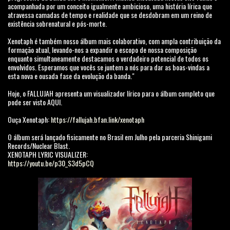
acompanhada por um conceito igualmente ambicioso, uma história lírica que
atravessa camadas de tempo e realidade que se desdobram em um reino de
existência sobrenatural e pós-morte.
Xenotaph é também nosso álbum mais colaborativo, com ampla contribuição da
formação atual, levando-nos a expandir o escopo de nossa composição
enquanto simultaneamente destacamos o verdadeiro potencial de todos os
envolvidos. Esperamos que vocês se juntem a nós para dar as boas-vindas a
esta nova e ousada fase da evolução da banda."
Hoje, o FALLUJAH apresenta um visualizador lírico para o álbum completo que
pode ser visto AQUI.
Ouça Xenotaph:
https://fallujah.bfan.link/xenotaph
O álbum será lançado fisicamente no Brasil em Julho pela parceria Shinigami
Records/Nuclear Blast.
XENOTAPH LYRIC VISUALIZER:
https://youtu.be/p30_S3d5pCQ