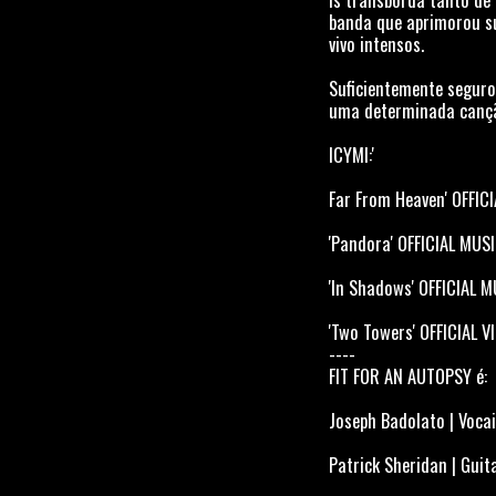
banda que aprimorou su
vivo intensos.
Suficientemente seguro
uma determinada canção
ICYMI:'
Far From Heaven' OFFIC
'Pandora' OFFICIAL MUS
'In Shadows' OFFICIAL 
'Two Towers' OFFICIAL V
----
FIT FOR AN AUTOPSY é:
Joseph Badolato | Voca
Patrick Sheridan | Guit