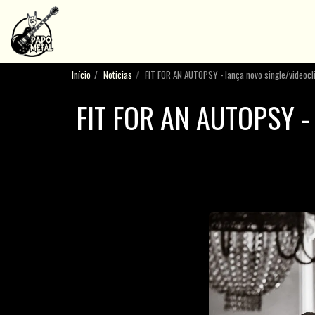
Início
Noticias
FIT FOR AN AUTOPSY - lança novo single/videoclip
FIT FOR AN AUTOPSY -