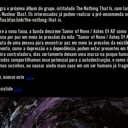
egra o próximo álbum do grupo, intitulado The Nothing That Is, com 
a Nuclear Blast. Os interessados já podem realizar a pré-encomenda o
ffaa.bfan.link/the-nothing-that-is
.
 a nova faixa, a banda descreve 'Savior of None / Ashes Of All' com
sca por paz em meio às pressões da vida: "'Savior of None / Ashes Of A
 luta de uma pessoa para encontrar paz em meio às pressões da existê
mento, como a depressão e a dependência, podem estar presentes em
ira controladora, elas certamente deixam uma marca na psique hum
todos compartilhamos esse potencial para a autodestruição, e como i
rmos sozinhos, ou causar ainda mais caos em um ser humano já frag
e, acesse este
.
link
ssistido
aqui
.