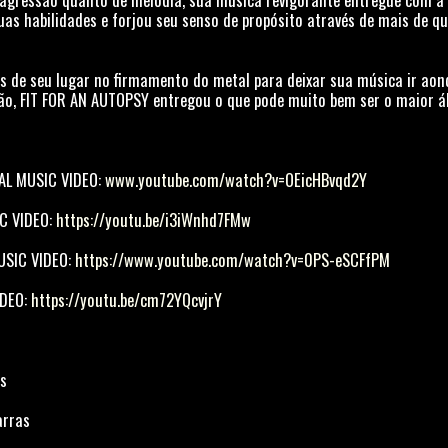
as habilidades e forjou seu senso de propósito através de mais de q
s de seu lugar no firmamento do metal para deixar sua música ir aond
, FIT FOR AN AUTOPSY entregou o que pode muito bem ser o maior ál
IAL MUSIC VIDEO:
www.youtube.com/watch?v=OEicHBvqd2Y
IC VIDEO:
https://youtu.be/i3iWnhd7FMw
MUSIC VIDEO:
https://www.youtube.com/watch?v=0PS-eSCFfPM
IDEO:
https://youtu.be/cm72YQcvjrY
is
arras