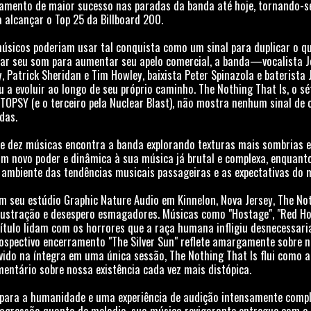
nçamento de maior sucesso nas paradas da banda até hoje, tornando-s
a alcançar o Top 25 da Billboard 200.
sicos poderiam usar tal conquista como um sinal para duplicar o q
ptar seu som para aumentar seu apelo comercial, a banda—vocalista J
y, Patrick Sheridan e Tim Howley, baixista Peter Spinazola e baterist
 a evoluir ao longo de seu próprio caminho. The Nothing That Is, o s
TOPSY (e o terceiro pela Nuclear Blast), não mostra nenhum sinal de
idas.
de dez músicas encontra a banda explorando texturas mais sombrias 
m novo poder e dinâmica à sua música já brutal e complexa, enquan
ambiente das tendências musicais passageiras e as expectativas do m
m seu estúdio Graphic Nature Audio em Kinnelon, Nova Jersey, The No
frustração e desespero esmagadores. Músicas como "Hostage", "Red Ho
ítulo lidam com os horrores que a raça humana infligiu desnecessar
rospectivo encerramento "The Silver Sun" reflete amargamente sobre n
vido na íntegra em uma única sessão, The Nothing That Is flui como a
entário sobre nossa existência cada vez mais distópica.
para a humanidade e uma experiência de audição intensamente compl
 agressão quanto de melodia, sua música revigorante entregue com a