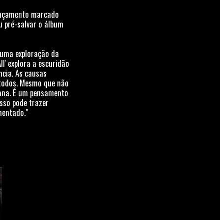
lançamento marcado
u pré-salvar o álbum
o uma exploração da
ll' explora a escuridão
ncia. As causas
 todos. Mesmo que não
ana. É um pensamento
sso pode trazer
mentado."