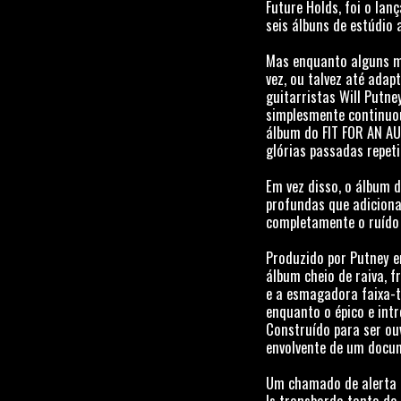
Future Holds, foi o la
seis álbuns de estúdio 
Mas enquanto alguns mú
vez, ou talvez até ada
guitarristas Will Putne
simplesmente continuou
álbum do FIT FOR AN AU
glórias passadas repet
Em vez disso, o álbum 
profundas que adiciona
completamente o ruído 
Produzido por Putney e
álbum cheio de raiva, 
e a esmagadora faixa-t
enquanto o épico e int
Construído para ser ou
envolvente de um docum
Um chamado de alerta 
Is transborda tanto de