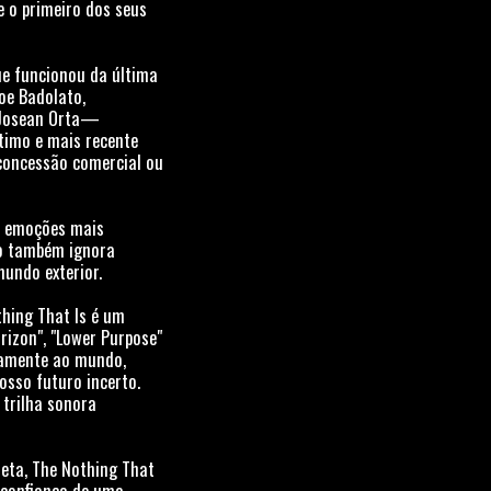
e o primeiro dos seus
ue funcionou da última
oe Badolato,
a Josean Orta—
étimo e mais recente
 concessão comercial ou
e emoções mais
to também ignora
undo exterior.
thing That Is é um
rizon", "Lower Purpose"
iamente ao mundo,
osso futuro incerto.
 trilha sonora
eta, The Nothing That
 confiança de uma