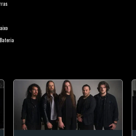
rras
Baixo
 Bateria