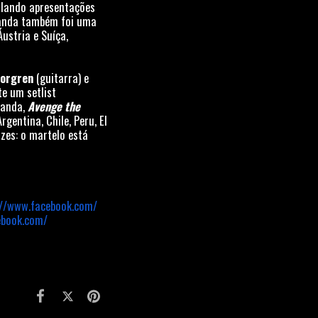
ulando apresentações
 banda também foi uma
ustria e Suíça,
orgren
(guitarra) e
e um setlist
banda,
Avenge the
gentina, Chile, Peru, El
zes: o martelo está
://www.facebook.com/
ebook.com/