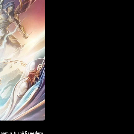
 com a turnê
Freedom