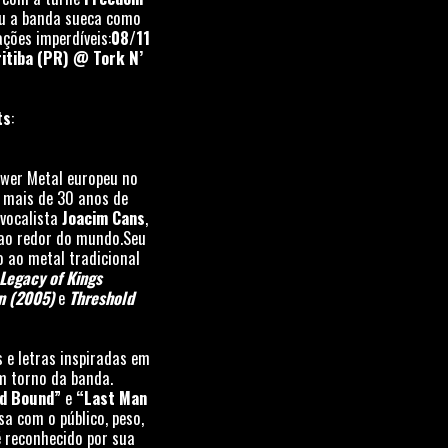
ou a banda sueca como
ções imperdíveis:
08/11
ritiba (PR) @ Tork N’
ts
:
ower Metal europeu no
 mais de 30 anos de
 vocalista
Joacim Cans
,
 ao redor do mundo.Seu
do ao metal tradicional
Legacy of Kings
n (2005)
e
Threshold
 e letras inspiradas em
m torno da banda.
d Bound”
e
“Last Man
a com o público, peso,
 reconhecido por sua