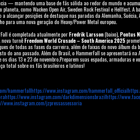
ência — mantendo uma base de fãs sólida ao redor do mundo e acum
do planeta, como Wacken Open Air, Sweden Rock Festival e Hellfest. A
o a alcançar posições de destaque nas paradas da Alemanha, Suécia, Á
nho para uma nova geração do Heavy/Power Metal europeu.
all é completada atualmente por
Fredrik Larsson
(baixo),
Pontus N
A nova turnê
Freedom World Crusade – South America 2025
promet
ues de todas as fases da carreira, além de faixas do novo álbum da 
sto do ano passado. Além do Brasil, o HammerFall se apresentará na Ar
re os dias 13 e 23 de novembro.Preparem suas espadas, armaduras e vo
ça total sobre os fãs brasileiros e latinos!
com/
hammerfall
https://www.instagram.com/
hammerfall_official
https
ora
https://www.instagram.com/
darkdimensionsbrazil
https://www.fac
://www.instagram.com/
jzpressassessoria