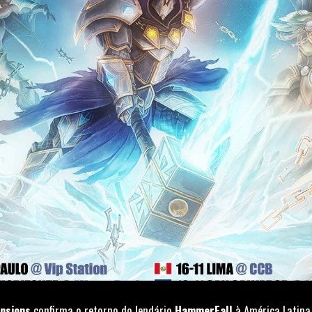
nsions
confirma o retorno do lendário
HammerFall
à América Latina