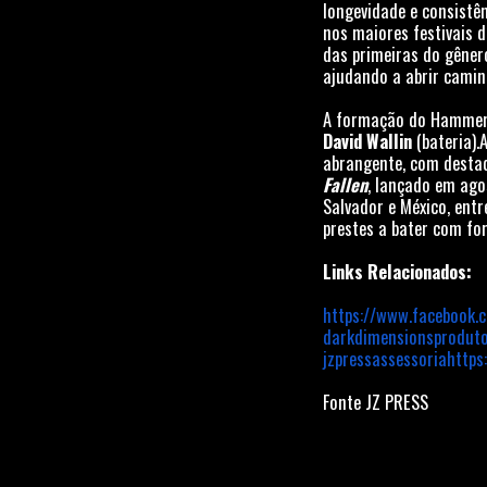
longevidade e consist
nos maiores festivais 
das primeiras do gêner
ajudando a abrir cami
A formação do HammerF
David Wallin
(bateria).
abrangente, com destaq
Fallen
, lançado em ago
Salvador e México, ent
prestes a bater com for
Links Relacionados:
https://www.facebook.
darkdimensionsprodut
jzpressassessoria
https
Fonte JZ PRESS