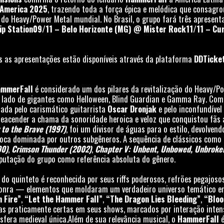
 America 2025
, trazendo toda a força épica e melódica que consagr
o Heavy/Power Metal mundial. No Brasil, o grupo fará três apresenta
ip Station
09/11 – Belo Horizonte (MG) @ Mister Rock
11/11 – Cu
s as apresentações estão disponíveis através da plataforma
DDTicke
mmerFall
é considerado um dos pilares da revitalização do Heavy/P
o lado de gigantes como Helloween, Blind Guardian e Gamma Ray. Com
rada pelo carismático guitarrista
Oscar Dronjak
e pelo inconfundível
reacender a chama da sonoridade heroica e veloz que conquistou fãs
 to the Brave (1997)
, foi um divisor de águas para o estilo, devolven
poca dominada por outros subgêneros. A sequência de clássicos como
00)
,
Crimson Thunder (2002)
,
Chapter V: Unbent, Unbowed, Unbroke
putação do grupo como referência absoluta do gênero.
do quinteto é reconhecida por seus riffs poderosos, refrões pegajosos
 honra — elementos que moldaram um verdadeiro universo temático e
 Fire”
,
“Let the Hammer Fall”
,
“The Dragon Lies Bleeding”
,
“Bloo
s praticamente certas em seus shows, marcados por interação intens
sfera medieval única.Além de sua relevância musical, o
HammerFall
é