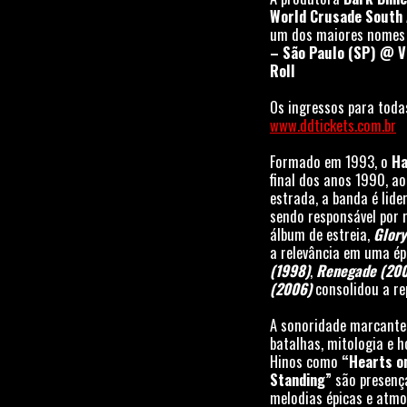
World Crusade South
um dos maiores nomes d
– São Paulo (SP) @ V
Roll
Os ingressos para toda
www.ddtickets.com.br
Formado em 1993, o
Ha
final dos anos 1990, a
estrada, a banda é lide
sendo responsável por 
álbum de estreia,
Glory
a relevância em uma é
(1998)
,
Renegade (20
(2006)
consolidou a re
A sonoridade marcante 
batalhas, mitologia e
Hinos como
“Hearts on
Standing”
são presença
melodias épicas e atmo