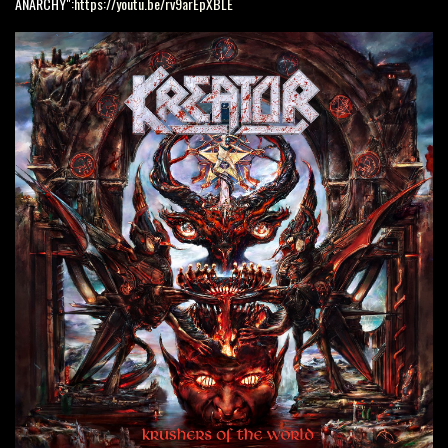
ANARCHY":
https://youtu.be/rv9arEpXBLE