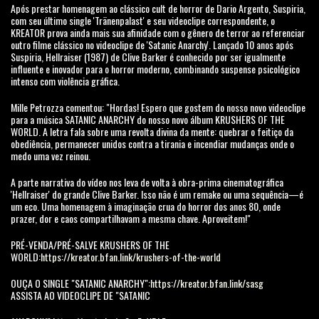
Após prestar homenagem ao clássico cult de horror de Dario Argento, Suspiria,
com seu último single 'Tränenpalast' e seu videoclipe correspondente, o
KREATOR prova ainda mais sua afinidade com o gênero de terror ao referenciar
outro filme clássico no videoclipe de 'Satanic Anarchy'. Lançado 10 anos após
Suspiria, Hellraiser (1987) de Clive Barker é conhecido por ser igualmente
influente e inovador para o horror moderno, combinando suspense psicológico
intenso com violência gráfica.
Mille Petrozza comentou: "Hordas! Espero que gostem do nosso novo videoclipe
para a música SATANIC ANARCHY do nosso novo álbum KRUSHERS OF THE
WORLD. A letra fala sobre uma revolta divina da mente: quebrar o feitiço da
obediência, permanecer unidos contra a tirania e incendiar mudanças onde o
medo uma vez reinou.
A parte narrativa do vídeo nos leva de volta à obra-prima cinematográfica
'Hellraiser' do grande Clive Barker. Isso não é um remake ou uma sequência—é
um eco. Uma homenagem à imaginação crua do horror dos anos 80, onde
prazer, dor e caos compartilhavam a mesma chave. Aproveitem!"
PRÉ-VENDA/PRÉ-SALVE KRUSHERS OF THE
WORLD:
https://kreator.bfan.link/krushers-of-the-world
OUÇA O SINGLE "SATANIC ANARCHY":
https://kreator.bfan.link/sasg
ASSISTA AO VIDEOCLIPE DE "SATANIC