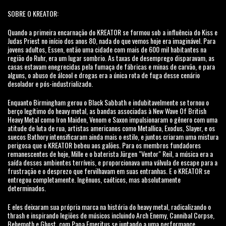
SOBRE O KREATOR:
Quando a primeira encarnação do KREATOR se formou sob a influência do Kiss e
Judas Priest no início dos anos 80, nada do que vemos hoje era imaginável. Para
jovens adultos, Essen, então uma cidade com mais de 600 mil habitantes na
região do Ruhr, era um lugar sombrio. As taxas de desemprego disparavam, as
casas estavam enegrecidas pela fumaça de fábricas e minas de carvão, e para
alguns, o abuso de álcool e drogas era a única rota de fuga desse cenário
desolador e pós-industrializado.
Enquanto Birmingham gerou o Black Sabbath e indubitavelmente se tornou o
berço legítimo do heavy metal, as bandas associadas à New Wave Of British
Heavy Metal como Iron Maiden, Venom e Saxon impulsionaram o gênero com uma
atitude de luta de rua, artistas americanos como Metallica, Exodus, Slayer, e os
suecos Bathory intensificaram ainda mais o estilo, e juntos criaram uma mistura
perigosa que o KREATOR bebeu aos galões. Para os membros fundadores
remanescentes de hoje, Mille e o baterista Jürgen "Ventor" Reil, a música era a
saída desses ambientes terríveis, e proporcionava uma válvula de escape para a
frustração e o desprezo que fervilhavam em suas entranhas. E o KREATOR se
entregou completamente. Ingênuos, caóticos, mas absolutamente
determinados.
E eles deixaram sua própria marca na história do heavy metal, radicalizando o
thrash e inspirando legiões de músicos incluindo Arch Enemy, Cannibal Corpse,
Behemoth e Ghost, com Papa Emeritus se juntando a uma performance