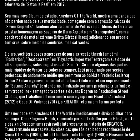
televisiva de "Satan Is Real" em 2017.
Seu mais novo álbum de estúdio, Krushers Of The World, mostra uma banda que
não perdeu nada de sua mordacidade, começando com a agressão raivosa de
"Seven Serpents". Também aborda o amor de Petrozza por filmes de terror ao
prestar homenagem ao Suspiria de Dario Argento em "Tränenpalast", com a
coach vocal de metal extremo Britta Görtz (Hiraes) adicionando seu próprio
tom cruel sobre melodias sombrias, mas cativantes.
E claro, você terá doses generosas de pura agressão thrash também!
"Barbarian", "Deathscream" ou "Psychotic Imperator" entregam sua dose de
riffs impiedosos, solos majestosos de Sami Yli-Sirniö e algumas das partes
mais rápidas de Ventor de todos os tempos. Está procurando por seções
poderosas de andamento médio que permitem ao baixista Frédéric Leclercq
brilhar? Então o groove monumental da faixa-título e o refrão impressionante
de "Satanic Anarchy" te atenderão. Finalizado por uma produção triunfante e -
sem trocadilho - esmagadora cortesia de Jens Bogren no Fascination Street
Studios, que trabalhou anteriormente com o grupo em Phantom Antichrist
(2012) e Gods Of Violence (2017), o KREATOR retorna em forma perfeita.
Uma novidade em Krushers Of The World é imediatamente óbvia ao olhar para
sua capa. Com Zbigniew Bielak, renomado por seu trabalho para o Ghost, a arte
e design oferecem uma reviravolta interessante na história do KREATOR.
Transformando marcas visuais clássicas que fãs dedicados reconhecerão de
Coma Of Souls (1990), Out of the Dark... into the Light (1988) e Pleasure To Kill
(a fonte!), em uma tapeçaria altamente detalhada ornamentada com