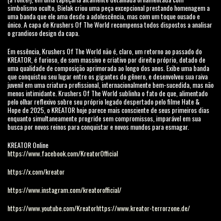
simbolismo oculto, Bielak criou uma peça excepcional prestando homenagem a
uma banda que ele ama desde a adolescência, mas com um toque ousado e
único. A capa de Krushers Of The World recompensa todos dispostos a analisar
o grandioso design da capa.
Em essência, Krushers Of The World não é, claro, um retorno ao passado do
KREATOR, é furioso, de som massivo e criativo por direito próprio, dotado de
uma qualidade de composição aprimorada ao longo dos anos. Exibe uma banda
que conquistou seu lugar entre os gigantes do gênero, e desenvolveu sua raiva
juvenil em uma criatura profissional, internacionalmente bem-sucedida, mas não
menos intimidante. Krushers Of The World sublinha o fato de que, alimentado
pelo olhar reflexivo sobre seu próprio legado despertado pelo filme Hate &
Hope de 2025, o KREATOR hoje parece mais consciente de seus primeiros dias
enquanto simultaneamente progride sem compromissos, imparável em sua
busca por novos reinos para conquistar e novos mundos para esmagar.
KREATOR Online
https://www.facebook.com/KreatorOfficial
https://x.com/kreator
https://www.instagram.com/kreatorofficial/
https://www.youtube.com/Kreator
https://www.kreator-terrorzone.de/