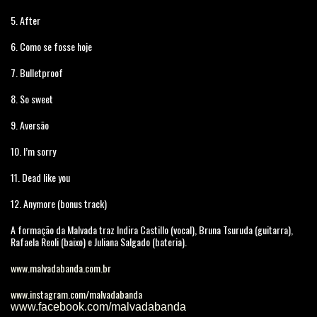
5. After
6. Como se fosse hoje
7. Bulletproof
8. So sweet
9. Aversão
10. I’m sorry
11. Dead like you
12. Anymore (bonus track)
A formação da Malvada traz Indira Castillo (vocal), Bruna Tsuruda (guitarra),
Rafaela Reoli (baixo) e Juliana Salgado (bateria).
www.malvadabanda.com.br
www.instagram.com/malvadabanda
www.facebook.com/malvadabanda