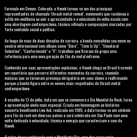
Formado em Denver, Colorado, o Havok tornou-se um dos principais
representantes do chamado ‘thrash metal revival’, movimento que recolocou o
estilo em evidência ao unir a agressividade e a velocidade da velha escola com
uma abordagem contemporânea, técnica refinada e composições marcadas por
forte conteúdo social e político.
Ao longo de mais de duas décadas de carreira, a banda consolidou seu nome no
cenário internacional com álbuns como "Burn", "Time Is Up", "Unnatural
Selection", "Conformicide" e "V", trabalhos que fizeram do grupo uma
referência para uma nova geração de fãs do metal extremo.
Conhecido por suas apresentações explosivas, o Havok chega ao Brasil trazendo
um repertório que percorre diferentes momentos da carreira, reunindo
músicas que se tornaram presença obrigatória em seus shows e reafirmando
porque a banda figura entre os nomes mais respeitados do thrash metal
contemporâneo.
A escolha do 13 de julho, data em que se comemora o Dia Mundial do Rock, torna
a apresentação ainda mais especial. Criada em homenagem ao histórico
concerto beneficente Live Aid, realizado em 1985, a data tornou-se um símbolo
para fãs de rock em diversos países e será celebrada em São Paulo com uma
noite dedicada à velocidade, técnica e energia que caracterizam o som do
Havok.
O palco dessa celebração será o Manifesto Bar, uma das casas mais