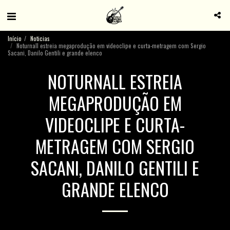
Início
Noticias
Noturnall estreia megaprodução em videoclipe e curta-metragem com Sergio
Sacani, Danilo Gentili e grande elenco
NOTURNALL ESTREIA
MEGAPRODUÇÃO EM
VIDEOCLIPE E CURTA-
METRAGEM COM SERGIO
SACANI, DANILO GENTILI E
GRANDE ELENCO