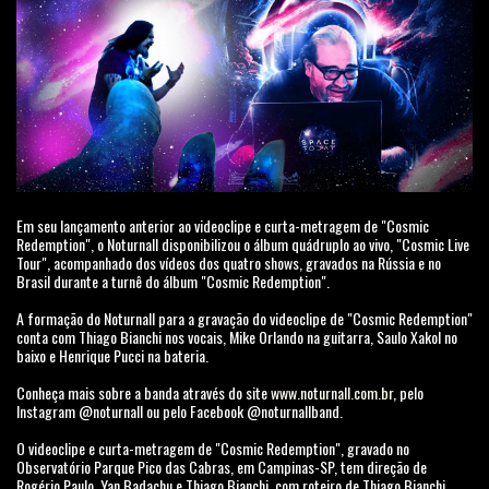
Em seu lançamento anterior ao videoclipe e curta-metragem de "Cosmic
Redemption", o Noturnall disponibilizou o álbum quádruplo ao vivo, "Cosmic Live
Tour", acompanhado dos vídeos dos quatro shows, gravados na Rússia e no
Brasil durante a turnê do álbum "Cosmic Redemption".
A formação do Noturnall para a gravação do videoclipe de "Cosmic Redemption"
conta com Thiago Bianchi nos vocais, Mike Orlando na guitarra, Saulo Xakol no
baixo e Henrique Pucci na bateria.
Conheça mais sobre a banda através do site
www.noturnall.com.br
, pelo
Instagram @noturnall ou pelo Facebook @noturnallband.
O videoclipe e curta-metragem de "Cosmic Redemption", gravado no
Observatório Parque Pico das Cabras, em Campinas-SP, tem direção de
Rogério Paulo, Yan Badachu e Thiago Bianchi, com roteiro de Thiago Bianchi,