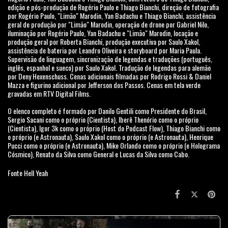
edição e pós-produção de Rogério Paulo e Thiago Bianchi, direção de fotografia
por Rogério Paulo, "Limão" Marodin, Yan Badachu e Thiago Bianchi, assistência
geral de produção por "Limão" Marodin, operação de drone por Gabriel Nilo,
iluminação por Rogério Paulo, Yan Badachu e "Limão" Marodin, locação e
produção geral por Roberta Bianchi, produção executiva por Saulo Xakol,
assistência de bateria por Leandro Oliveira e storyboard por Maria Paula.
Supervisão de linguagem, sincronização de legendas e traduções (português,
inglês, espanhol e sueco) por Saulo Xakol. Tradução de legendas para alemão
por Deny Hexenschuss. Cenas adicionais filmadas por Rodrigo Rossi & Daniel
Mazza e figurino adicional por Jefferson dos Passos. Cenas em tela verde
gravadas em RTV Digital Films.
O elenco completo é formado por Danilo Gentili como Presidente do Brasil,
Sergio Sacani como o próprio (Cientista), Iberê Thenório como o próprio
(Cientista), Igor 3k como o próprio (Host do Podcast Flow), Thiago Bianchi como
o próprio (e Astronauta), Saulo Xakol como o próprio (e Astronauta), Henrique
Pucci como o próprio (e Astronauta), Mike Orlando como o próprio (e Holograma
Cósmico), Renato da Silva como General e Lucas da Silva como Cabo.
Fonte Hell Yeah