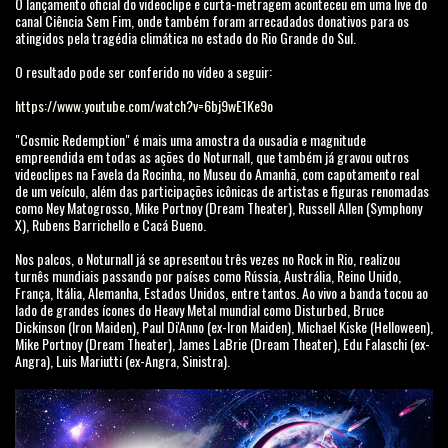
O lançamento oficial do videoclipe e curta-metragem aconteceu em uma live do
canal Ciência Sem Fim, onde também foram arrecadados donativos para os
atingidos pela tragédia climática no estado do Rio Grande do Sul.
O resultado pode ser conferido no vídeo a seguir:
https://www.youtube.com/watch?v=6bj9wE1Ke9o
"Cosmic Redemption" é mais uma amostra da ousadia e magnitude
empreendida em todas as ações do Noturnall, que também já gravou outros
videoclipes na Favela da Rocinha, no Museu do Amanhã, com capotamento real
de um veículo, além das participações icônicas de artistas e figuras renomadas
como Ney Matogrosso, Mike Portnoy (Dream Theater), Russell Allen (Symphony
X), Rubens Barrichello e Cacá Bueno.
Nos palcos, o Noturnall já se apresentou três vezes no Rock in Rio, realizou
turnês mundiais passando por países como Rússia, Austrália, Reino Unido,
França, Itália, Alemanha, Estados Unidos, entre tantos. Ao vivo a banda tocou ao
lado de grandes ícones do Heavy Metal mundial como Disturbed, Bruce
Dickinson (Iron Maiden), Paul Di'Anno (ex-Iron Maiden), Michael Kiske (Helloween),
Mike Portnoy (Dream Theater), James LaBrie (Dream Theater), Edu Falaschi (ex-
Angra), Luis Mariutti (ex-Angra, Sinistra).