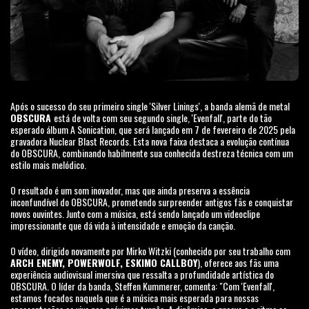
Após o sucesso do seu primeiro single 'Silver Linings', a banda alemã de metal
OBSCURA
está de volta com seu segundo single, 'Evenfall', parte do tão
esperado álbum A Sonication, que será lançado em 7 de fevereiro de 2025 pela
gravadora Nuclear Blast Records. Esta nova faixa destaca a evolução contínua
do OBSCURA, combinando habilmente sua conhecida destreza técnica com um
estilo mais melódico.
O resultado é um som inovador, mas que ainda preserva a essência
inconfundível do OBSCURA, prometendo surpreender antigos fãs e conquistar
novos ouvintes. Junto com a música, está sendo lançado um videoclipe
impressionante que dá vida à intensidade e emoção da canção.
O vídeo, dirigido novamente por Mirko Witzki (conhecido por seu trabalho com
ARCH ENEMY, POWERWOLF, ESKIMO CALLBOY
), oferece aos fãs uma
experiência audiovisual imersiva que ressalta a profundidade artística do
OBSCURA. O líder da banda, Steffen Kummerer, comenta: "Com 'Evenfall',
estamos focados naquela que é a música mais esperada para nossas