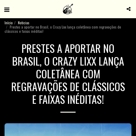
Início
Noticias
Prestes a aportar no Brasil, o Crazy Lixx lança coletânea com regravações de
clássicos e faixas inéditas!
PRESTES A APORTAR NO
BRASIL, O CRAZY LIXX LANÇA
COLETÂNEA COM
REGRAVAÇÕES DE CLÁSSICOS
E FAIXAS INÉDITAS!