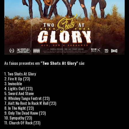
As faixas presentes em
"Two Shots At Glory"
são:
1. Two Shots At Glory
2. Fire It Up ('23)
3. Invincible
4. Lights Out! ('23)
5. Sword And Stone
6. Whiskey Tango Foxtrot ('23)
7. Ain't No Rest In Rock N' Roll ('23)
8. In The Night ('23)
9. Only The Dead Know ('23)
10. Sympathy ('23)
11. Church Of Rock ('23)