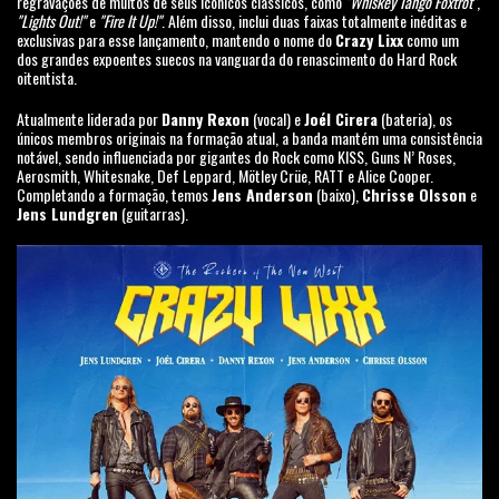
regravações de muitos de seus icônicos clássicos, como
"Whiskey Tango Foxtrot"
,
"Lights Out!"
e
"Fire It Up!"
. Além disso, inclui duas faixas totalmente inéditas e
exclusivas para esse lançamento, mantendo o nome do
Crazy Lixx
como um
dos grandes expoentes suecos na vanguarda do renascimento do Hard Rock
oitentista.
Atualmente liderada por
Danny Rexon
(vocal) e
Joél Cirera
(bateria), os
únicos membros originais na formação atual, a banda mantém uma consistência
notável, sendo influenciada por gigantes do Rock como KISS, Guns N’ Roses,
Aerosmith, Whitesnake, Def Leppard, Mötley Crüe, RATT e Alice Cooper.
Completando a formação, temos
Jens Anderson
(baixo),
Chrisse Olsson
e
Jens Lundgren
(guitarras).