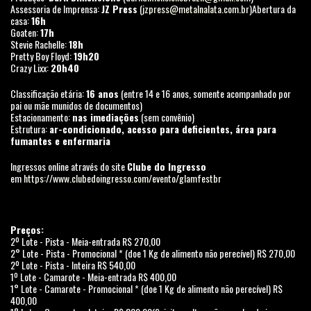
Assessoria de Imprensa:
JZ Press
(
jzpress@metalnalata.com.br
)Abertura da
casa:
16h
Goaten:
17h
Stevie Rachelle:
18h
Pretty Boy Floyd:
19h20
Crazy Lixx:
20h40
Classificação etária:
16 anos
(entre 14 e 16 anos, somente acompanhado por
pai ou mãe munidos de documentos)
Estacionamento:
nas imediações
(sem convênio)
Estrutura:
ar-condicionado, acesso para deficientes, área para
fumantes e enfermaria
Ingressos online através do site
Clube do Ingresso
em
https://www.clubedoingresso.com/evento/glamfestbr
Preços:
2º Lote - Pista - Meia-entrada R$ 270,00
2° Lote - Pista - Promocional * (doe 1 Kg de alimento não perecível) R$ 270,00
2º Lote - Pista - Inteira R$ 540,00
1º Lote - Camarote - Meia-entrada R$ 400,00
1° Lote - Camarote - Promocional * (doe 1 Kg de alimento não perecível) R$
400,00