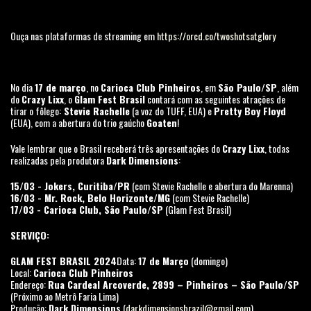
Ouça nas plataformas de streaming em
https://orcd.co/twoshotsatglory
No dia
17 de março
, no
Carioca Club Pinheiros
, em
São Paulo/SP
, além
do
Crazy Lixx
, o
Glam Fest Brasil
contará com as seguintes atrações de
tirar o fôlego:
Stevie Rachelle
(a voz do TUFF, EUA) e
Pretty Boy Floyd
(EUA), com a abertura do trio gaúcho
Goaten
!
Vale lembrar que o Brasil receberá três apresentações do
Crazy Lixx
, todas
realizadas pela produtora
Dark Dimensions
:
15/03 - Jokers, Curitiba/PR
(com Stevie Rachelle e abertura do Marenna)
16/03 - Mr. Rock, Belo Horizonte/MG
(com Stevie Rachelle)
17/03 - Carioca Club, São Paulo/SP
(Glam Fest Brasil)
SERVIÇO:
GLAM FEST BRASIL 2024
Data:
17 de Março
(domingo)
Local:
Carioca Club Pinheiros
Endereço:
Rua Cardeal Arcoverde, 2899 – Pinheiros – São Paulo/SP
(Próximo ao Metrô Faria Lima)
Produção:
Dark Dimensions
(
darkdimensionsbrazil@gmail.com
)