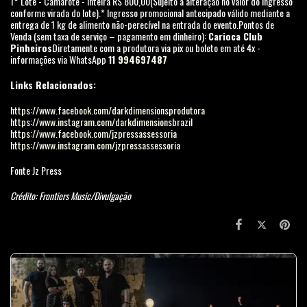
1° Lote - Camarote - Inteira R$ 800,00(Sujeito a alteração no valor do ingresso
conforme virada do lote).* Ingresso promocional antecipado válido mediante a
entrega de 1 kg de alimento não-perecível na entrada do evento.Pontos de
Venda (sem taxa de serviço – pagamento em dinheiro):
Carioca Club
Pinheiros
Diretamente com a produtora via pix ou boleto em até 4x -
informações via WhatsApp
11 994697487
Links Relacionados:
https://www.facebook.com/darkdimensionsprodutora
https://www.instagram.com/darkdimensionsbrazil
https://www.facebook.com/jzpressassessoria
https://www.instagram.com/jzpressassessoria
Fonte Jz Press
Crédito: Frontiers Music/Divulgação