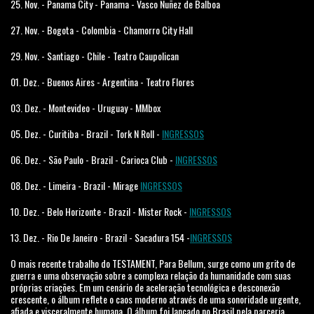
25. Nov. - Panama City - Panama - Vasco Nuñez de Balboa
27. Nov. - Bogota - Colombia - Chamorro City Hall
29. Nov. - Santiago - Chile - Teatro Caupolican
01. Dez. - Buenos Aires - Argentina - Teatro Flores
03. Dez. - Montevideo - Uruguay - MMbox
05. Dez. - Curitiba - Brazil - Tork N Roll -
INGRESSOS
06. Dez. - São Paulo - Brazil - Carioca Club -
INGRESSOS
08. Dez. - Limeira - Brazil - Mirage
INGRESSOS
10. Dez. - Belo Horizonte - Brazil - Mister Rock -
INGRESSOS
13. Dez. - Rio De Janeiro - Brazil - Sacadura 154 -
INGRESSOS
O mais recente trabalho do TESTAMENT, Para Bellum, surge como um grito de
guerra e uma observação sobre a complexa relação da humanidade com suas
próprias criações. Em um cenário de aceleração tecnológica e desconexão
crescente, o álbum reflete o caos moderno através de uma sonoridade urgente,
afiada e visceralmente humana. O álbum foi lançado no Brasil pela parceria