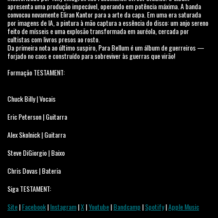
apresenta uma produção impecável, operando em potência máxima. A banda
convocou novamente Eliran Kantor para a arte da capa. Em uma era saturada
por imagens de IA, a pintura à mão captura a essência do disco: um anjo sereno
feito de mísseis e uma explosão transformada em auréola, cercada por
cultistas com livros presos ao rosto.
Da primeira nota ao último suspiro, Para Bellum é um álbum de guerreiros —
forjado no caos e construído para sobreviver às guerras que virão!
Formação TESTAMENT:
Chuck Billy | Vocais
Eric Peterson | Guitarra
Alex Skolnick | Guitarra
Steve DiGiorgio | Baixo
Chris Dovas | Bateria
Siga TESTAMENT:
Site
|
Facebook
|
Instagram
|
X
|
Youtube
|
Bandcamp
|
Spotify
|
Apple Music