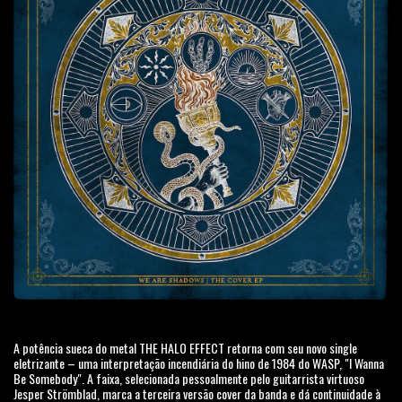
A potência sueca do metal THE HALO EFFECT retorna com seu novo single
eletrizante – uma interpretação incendiária do hino de 1984 do WASP, "I Wanna
Be Somebody". A faixa, selecionada pessoalmente pelo guitarrista virtuoso
Jesper Strömblad, marca a terceira versão cover da banda e dá continuidade à