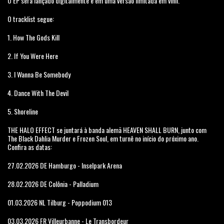
O EP será lançado digitalmente e em uma versão limitada em vinil.
O tracklist segue:
1. How The Gods Kill
2. If You Were Here
3. I Wanna Be Somebody
4. Dance With The Devil
5. Shoreline
THE HALO EFFECT se juntará à banda alemã HEAVEN SHALL BURN, junto com
The Black Dahlia Murder e Frozen Soul, em turnê no início do próximo ano.
Confira as datas:
27.02.2026 DE Hamburgo - Inselpark Arena
28.02.2026 DE Colônia - Palladium
01.03.2026 NL Tilburg - Poppodium 013
03.03.2026 FR Villeurbanne - Le Transbordeur