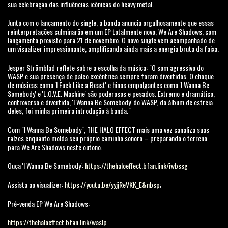
sua celebração das influências icônicas do heavy metal.
Junto com o lançamento do single, a banda anuncia orgulhosamente que essas
reinterpretações culminarão em um EP totalmente novo, We Are Shadows, com
lançamento previsto para 21 de novembro. O novo single vem acompanhado de
um visualizer impressionante, amplificando ainda mais a energia bruta da faixa.
Jesper Strömblad reflete sobre a escolha da música: "O som agressivo do
WASP e sua presença de palco excêntrica sempre foram divertidos. O choque
de músicas como 'I Fuck Like a Beast' e hinos empolgantes como 'I Wanna Be
Somebody' e 'L.O.V.E. Machine' são poderosos e pesados. Extremo e dramático,
controverso e divertido, 'I Wanna Be Somebody' do WASP, do álbum de estreia
deles, foi minha primeira introdução à banda."
Com "I Wanna Be Somebody", THE HALO EFFECT mais uma vez canaliza suas
raízes enquanto molda seu próprio caminho sonoro – preparando o terreno
para We Are Shadows neste outono.
Ouça 'I Wanna Be Somebody':
https://thehaloeffect.bfan.link/iwbssg
Assista ao visualizer:
https://youtu.be/yyjjReVKK_E&nbsp
;
Pré-venda EP We Are Shadows:
https://thehaloeffect.bfan.link/waslp