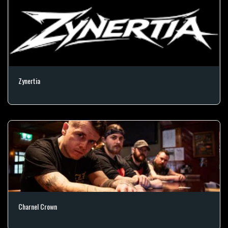
Zynertia
Charnel Crown