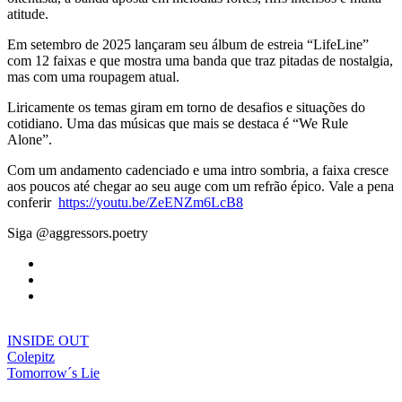
atitude.
Em setembro de 2025 lançaram seu álbum de estreia “LifeLine”
com 12 faixas e que mostra uma banda que traz pitadas de nostalgia,
mas com uma roupagem atual.
Liricamente os temas giram em torno de desafios e situações do
cotidiano. Uma das músicas que mais se destaca é “We Rule
Alone”.
Com um andamento cadenciado e uma intro sombria, a faixa cresce
aos poucos até chegar ao seu auge com um refrão épico. Vale a pena
conferir
https://youtu.be/ZeENZm6LcB8
Siga @aggressors.poetry
INSIDE OUT
Colepitz
Tomorrow´s Lie