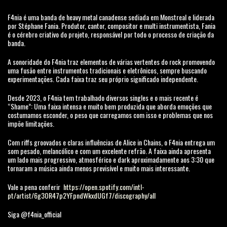
F4nia é uma banda de heavy metal canadense sediada em Monstreal e liderada
por Stéphane Fania. Produtor, cantor, compositor e multi instrumentista, Fania
é o cérebro criativo do projeto, responsável por todo o processo de criação da
banda.
A sonoridade do F4nia traz elementos de várias vertentes do rock promovendo
uma fusão entre instrumentos tradicionais e eletrônicos, sempre buscando
experimentações. Cada faixa traz seu próprio significado independente.
Desde 2023, o F4nia tem trabalhado diversos singles e o mais recente é
“Shame”: Uma faixa intensa e muito bem produzida que aborda emoções que
costumamos esconder, o peso que carregamos com isso e problemas que nos
impõe limitações.
Com riffs groovados e claras influências de Alice in Chains, o F4nia entrega um
som pesado, melancólico e com um excelente refrão. A faixa ainda apresenta
um lado mais progressivo, atmosférico e dark aproximadamente aos 3:30 que
tornaram a música ainda menos previsível e muito mais interessante.
Vale a pena conferir
https://open.spotify.com/intl-
pt/artist/6g3OR47p2YFpndWkxdUGf7/discography/all
Siga @f4nia_official