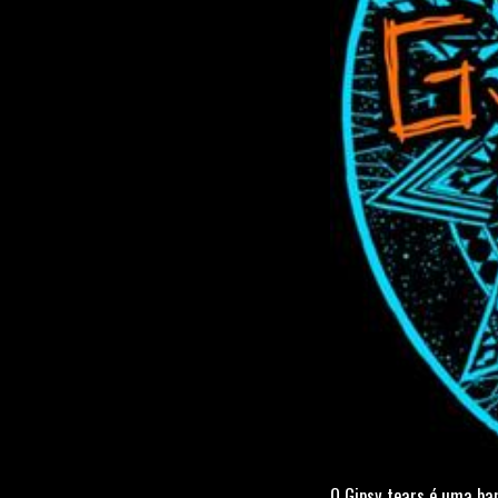
O Gipsy tears é uma ba