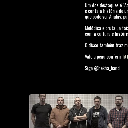
Um dos destaques é “Ac
e conta a história de 
que pode ser Anubis, pa
Melódica e brutal, a f
com a cultura e históri
O disco também traz mú
Vale a pena conferir
ht
Siga @hekha_band