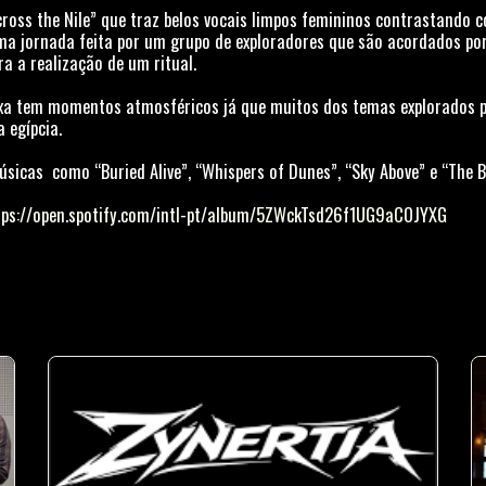
ross the Nile” que traz belos vocais limpos femininos contrastando 
uma jornada feita por um grupo de exploradores que são acordados por
ra a realização de um ritual.
aixa tem momentos atmosféricos já que muitos dos temas explorados p
a egípcia.
sicas como “Buried Alive”, “Whispers of Dunes”, “Sky Above” e “The 
tps://open.spotify.com/intl-pt/album/5ZWckTsd26f1UG9aCOJYXG