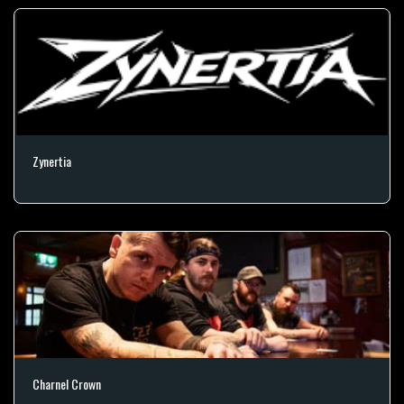
Zynertia
Charnel Crown