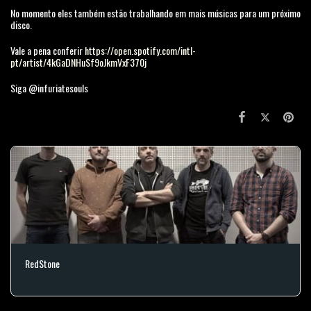
No momento eles também estão trabalhando em mais músicas para um próximo
disco.
Vale a pena conferir
https://open.spotify.com/intl-
pt/artist/4kGaDNHuSf9oJkmVxF370j
Siga @infuriatesouls
RedStone