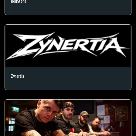
RedStone
Zynertia