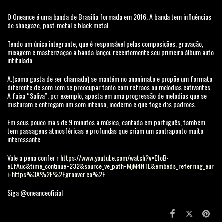
O Oneance é uma banda de Brasilia formada em 2016. A banda tem influências
de shoegaze, post-metal e black metal.
Tendo um único integrante, que é responsável pelas composições, gravação,
mixagem e masterização a banda lançou recentemente seu primeiro álbum auto
intitulado.
A.(como gosta de ser chamado) se mantém no anonimato e propõe um formato
diferente de som sem se preocupar tanto com refrãos ou melodias cativantes.
A faixa “Saliva”, por exemplo, aposta em uma progressão de melodias que se
misturam e entregam um som intenso, moderno e que foge dos padrões.
Em seus pouco mais de 9 minutos a música, cantada em português, também
tem passagens atmosféricas e profundas que criam um contraponto muito
interessante.
Vale a pena conferir
https://www.youtube.com/watch?v=E1oB-
eLfAuc&time_continue=232&source_ve_path=MjM4NTE&embeds_referring_eur
i=https%3A%2F%2Fgroover.co%2F
Siga @oneanceoficial