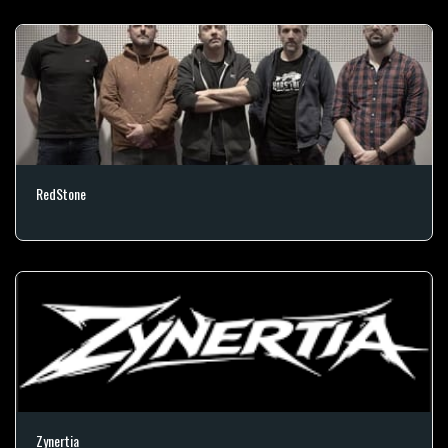
RedStone
Zynertia