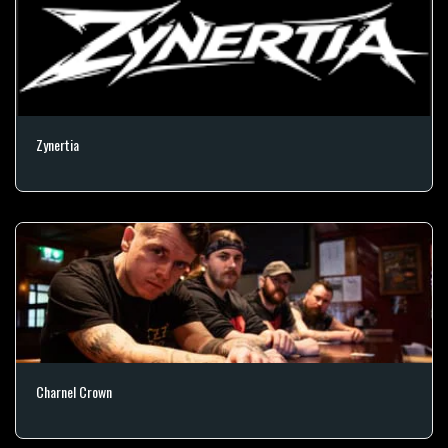
Zynertia
Charnel Crown