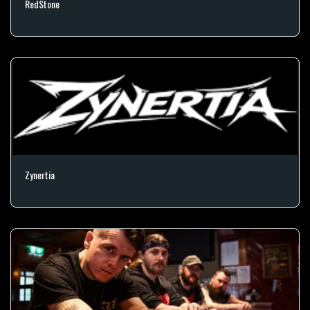
RedStone
Zynertia