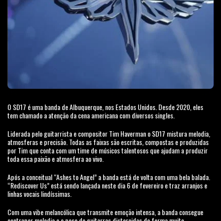
O SD17 é uma banda de Albuquerque, nos Estados Unidos. Desde 2020, eles
tem chamado a atenção da cena americana com diversos singles.
Liderada pelo guitarrista e compositor Tim Haverman o SD17 mistura melodia,
atmosferas e precisão. Todas as faixas são escritas, compostas e produzidas
por Tim que conta com um time de músicos talentosos que ajudam a produzir
toda essa paixão e atmosfera ao vivo.
Após a conceitual “Ashes to Angel” a banda está de volta com uma bela balada.
“Rediscover Us” está sendo lançada neste dia 6 de fevereiro e traz arranjos e
linhas vocais lindíssimas.
Com uma vibe melancólica que transmite emoção intensa, a banda consegue
contrapor melodia e o peso de guitarras distorcidas de forma muito