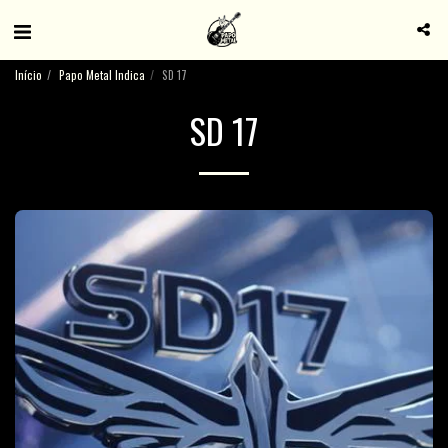
Início
Papo Metal Indica
SD 17
SD 17