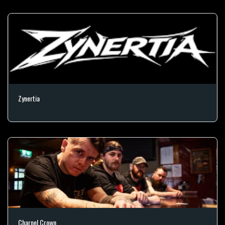
Zynertia
Charnel Crown