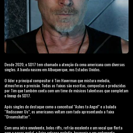
Desde 2020, o SD17 tem chamado a atenção da cena americana com diversos
singles. A banda nasceu em Albuquerque, nos Estados Unidos.
O líder e principal compositor é Tim Haverman que mistura melodia,
atmosferas e precisão. Todas as faixas são escritas, compostas e produzidas
por Tim que também conta com um time de músicos talentosos que completam
o lineup do SD17.
Após singles de destaque como a conceitual “Ashes to Angel” e a balada
“Rediscover Us”, os americanos voltam com tudo apresentando a faixa
“Dreamshatter”.
Com uma intro envolvente, belos riffs, refrão excelente e um vocal que flerta
com o power metal, a faixa entrega melodia, harmonia e um andamento