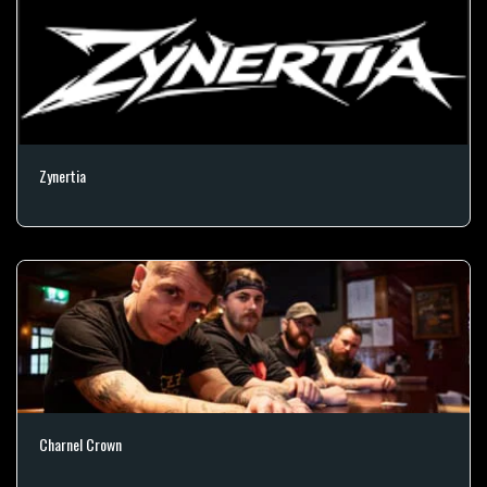
Zynertia
Charnel Crown