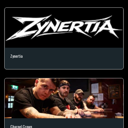
Zynertia
Charnel Crown